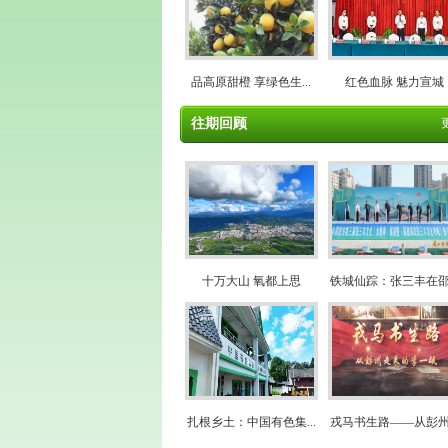
品高原甜橙 享绿色生...
红色血脉 魅力宣城
往期回顾
十万大山 氧都上思
铁城仙踪：张三丰在邵.
扎根乡土：中国有色集...
戎马书生路——从彭州.